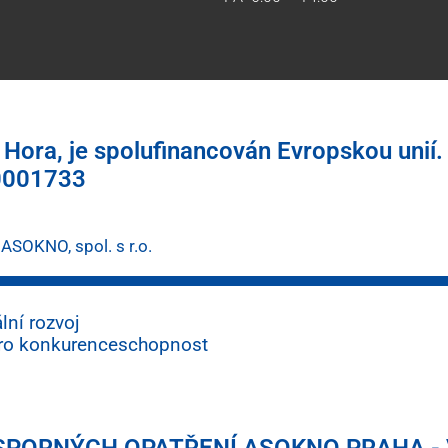
ora, je spolufinancován Evropskou unií.
0001733
ASOKNO, spol. s r.o.
lní rozvoj
pro konkurenceschopnost
PORNÝCH OPATŘENÍ ASOKNO PRAHA - VE