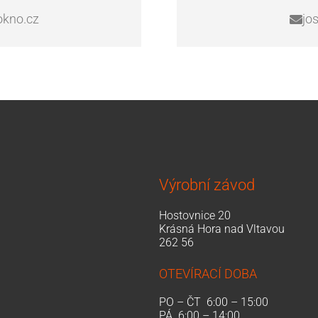
okno.cz
jo
Výrobní závod
Hostovnice 20
Krásná Hora nad Vltavou
262 56
OTEVÍRACÍ DOBA
PO – ČT 6:00 – 15:00
PÁ 6:00 – 14:00