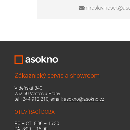
miroslav.hosek@as
Zákaznický servis a showroom
Vídeňská 340
252 50 Vestec u Prahy
tel.:
244 912 210
, email:
asokno@asokno.cz
OTEVÍRACÍ DOBA
PO – ČT 8:00 – 16:30
PÁ 8:00 – 15:00