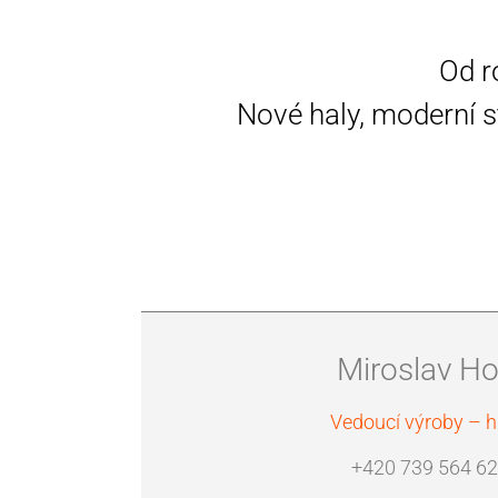
Od r
Nové haly, moderní s
Miroslav H
Vedoucí výroby – hl
‭+420 739 564 6