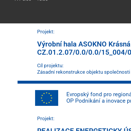
Projekt:
Výrobní hala ASOKNO Krásná H
CZ.01.2.07/0.0/0.0/15_004/
Cíl projektu:
Zásadní rekonstrukce objektu společnosti 
Evropský fond pro regioná
OP Podnikání a inovace 
Projekt:
REALIZACE ENERGETICKY ÚS