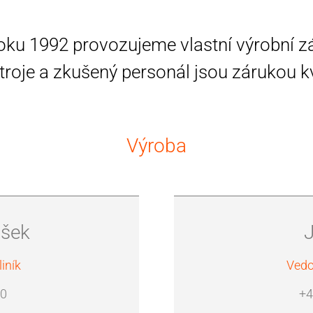
oku 1992 provozujeme vlastní výrobní z
troje a zkušený personál jsou zárukou kv
Výroba
ošek
iník
Vedo
20
‭+