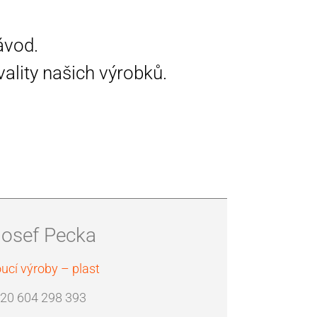
ávod.
ality našich výrobků.
Josef Pecka
ucí výroby – plast
420 604 298 393